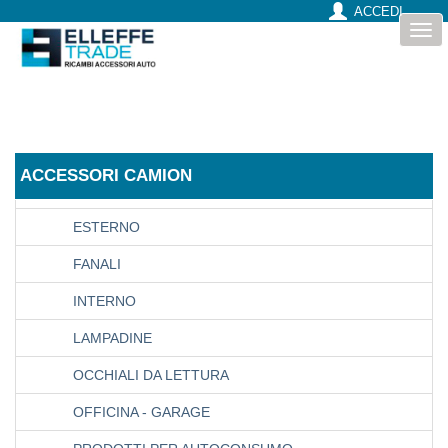
CHIMICO-DEODORANTI
ACCEDI
Togg
DECORAZIONI
navi
DEFLETTORI ARIA ANTITURBO
DISPOSITIVI DI PROTEZIONE INDIVIDUALE
DUCATI
ACCESSORI CAMION
ELETTRICO
ESTERNO
FANALI
INTERNO
LAMPADINE
OCCHIALI DA LETTURA
OFFICINA - GARAGE