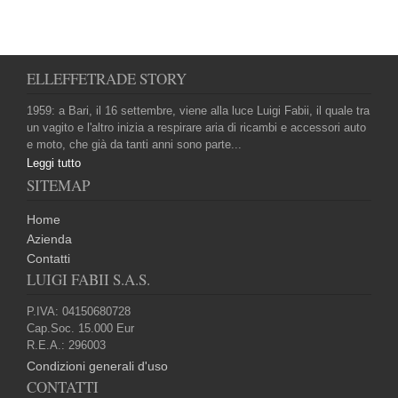
ELLEFFETRADE STORY
1959: a Bari, il 16 settembre, viene alla luce Luigi Fabii, il quale tra
un vagito e l'altro inizia a respirare aria di ricambi e accessori auto
e moto, che già da tanti anni sono parte...
Leggi tutto
SITEMAP
Home
Azienda
Contatti
LUIGI FABII S.A.S.
P.IVA: 04150680728
Cap.Soc. 15.000 Eur
R.E.A.: 296003
Condizioni generali d'uso
CONTATTI