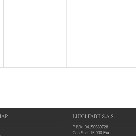
MAP
LUIGI FABII S.A.S.
P.IVA: 04150680728
Cap.Soc. 15.000 Eur
a