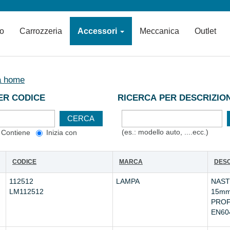
io
Carrozzeria
Accessori
Meccanica
Outlet
a home
ER CODICE
RICERCA PER DESCRIZIO
(es.: modello auto, ....ecc.)
Contiene
Inizia con
CODICE
MARCA
DESC
112512
LAMPA
NAST
LM112512
15m
PROF
EN60