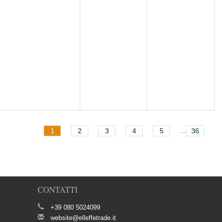
...
1
2
3
4
5
36
CONTATTI
+39 080 5024099
website@elleffetrade.it