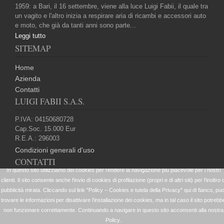
1959: a Bari, il 16 settembre, viene alla luce Luigi Fabii, il quale tra
un vagito e l'altro inizia a respirare aria di ricambi e accessori auto
e moto, che già da tanti anni sono parte...
Leggi tutto
SITEMAP
Home
Azienda
Contatti
LUIGI FABII S.A.S.
P.IVA: 04150680728
Cap.Soc. 15.000 Eur
R.E.A.: 296003
Condizioni generali d'uso
CONTATTI
+39 080 5024099
website@elleffetrade.it
+39 080 5022688
Strada vicinale San Giorgio Martire 95 70123 Bari (Ba)