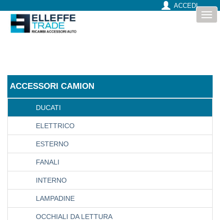
ACCEDI
Togg
CARICO - PORTAGGIO
navi
CHIMICO-DEODORANTI
DECORAZIONI
DEFLETTORI ARIA ANTITURBO
ACCESSORI CAMION
DISPOSITIVI DI PROTEZIONE INDIVIDUALE
DUCATI
ELETTRICO
ESTERNO
FANALI
INTERNO
LAMPADINE
OCCHIALI DA LETTURA