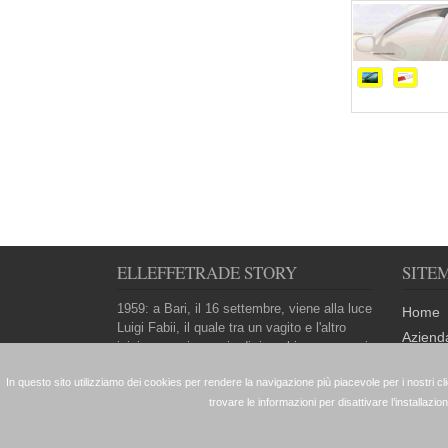
ELLEFFETRADE STORY
SITE
1959: a Bari, il 16 settembre, viene alla luce
Home
Luigi Fabii, il quale tra un vagito e l'altro
Aziend
inizia a respirare aria di ricambi e accessori
Contatt
auto e moto, che già da tanti anni sono
parte...
Leggi tutto
© Copyright 2016
Informatica Centro S.r.l