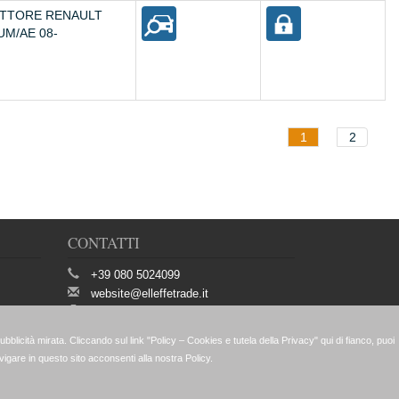
TTORE RENAULT
M/AE 08-
1
2
CONTATTI
+39 080 5024099
website@elleffetrade.it
+39 080 5022688
Strada vicinale San Giorgio Martire 95
70123 Bari (Ba)