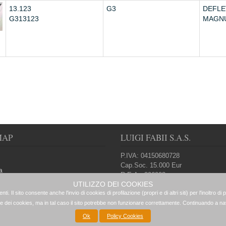
13.123
G3
DEFLE
G313123
MAGNU
MAP
LUIGI FABII S.A.S.
P.IVA: 04150680728
Cap.Soc. 15.000 Eur
a
R.E.A.: 296003
i
Condizioni generali d'uso