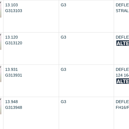
13.103
G3
DEFLE
G313103
STRAL
13.120
G3
DEFLE
G313120
13.931
G3
DEFLE
G313931
124 16
13.948
G3
DEFLE
G313948
FH16/