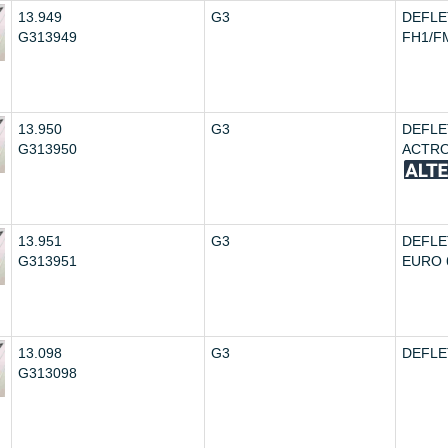
13.949
G3
DEFLE
G313949
FH1/FM
13.950
G3
DEFL
G313950
ACTRO
13.951
G3
DEFLE
G313951
EURO 6
13.098
G3
DEFLE
G313098