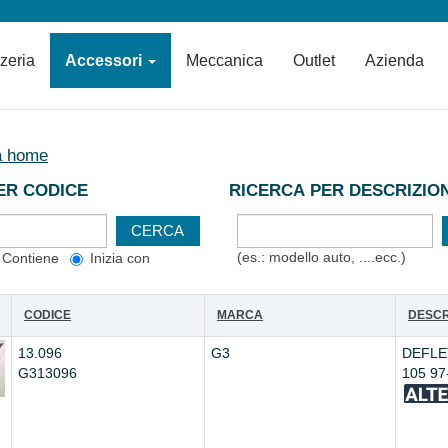
zzeria
Accessori
Meccanica
Outlet
Azienda
a home
ER CODICE
RICERCA PER DESCRIZIO
(es.: modello auto, ....ecc.)
Contiene
Inizia con
CODICE
MARCA
DESCR
13.096
G3
DEFLE
G313096
105 97