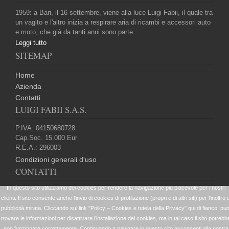
1959: a Bari, il 16 settembre, viene alla luce Luigi Fabii, il quale tra
un vagito e l'altro inizia a respirare aria di ricambi e accessori auto
e moto, che già da tanti anni sono parte...
Leggi tutto
SITEMAP
Home
Azienda
Contatti
LUIGI FABII S.A.S.
P.IVA: 04150680728
Cap.Soc. 15.000 Eur
R.E.A.: 296003
Condizioni generali d'uso
CONTATTI
+39 080 5024099
website@elleffetrade.it
+39 080 5022688
Strada vicinale San Giorgio Martire 95 70123 Bari (Ba)