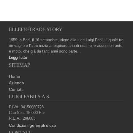
ELLEFFETRADE STORY
1959: a Bari, il 16 settembre, viene alla luce Luigi Fabii, il quale tra
un vagito e l'altro inizia a respirare aria di ricambi e accessori auto
e moto, che già da tanti anni sono parte...
Leggi tutto
SITEMAP
Home
Azienda
Contatti
LUIGI FABII S.A.S.
P.IVA: 04150680728
Cap.Soc. 15.000 Eur
R.E.A.: 296003
Condizioni generali d'uso
CONTATTI