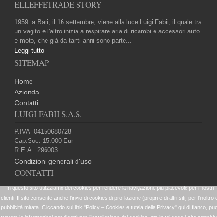
ELLEFFETRADE STORY
1959: a Bari, il 16 settembre, viene alla luce Luigi Fabii, il quale tra
un vagito e l'altro inizia a respirare aria di ricambi e accessori auto
e moto, che già da tanti anni sono parte...
Leggi tutto
SITEMAP
Home
Azienda
Contatti
LUIGI FABII S.A.S.
P.IVA: 04150680728
Cap.Soc. 15.000 Eur
R.E.A.: 296003
Condizioni generali d'uso
CONTATTI
+39 080 5024099
website@elleffetrade.it
+39 080 5022688