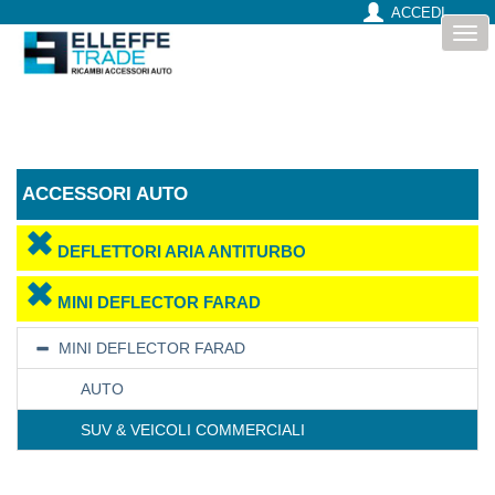
ACCEDI
Togg
navi
ACCESSORI AUTO
DEFLETTORI ARIA ANTITURBO
MINI DEFLECTOR FARAD
MINI DEFLECTOR FARAD
AUTO
SUV & VEICOLI COMMERCIALI