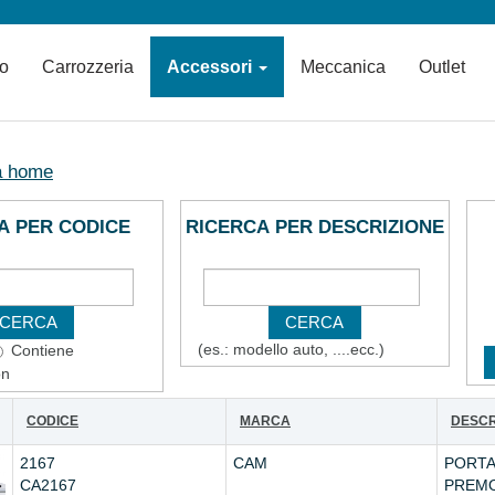
io
Carrozzeria
Accessori
Meccanica
Outlet
a home
A PER CODICE
RICERCA PER DESCRIZIONE
(es.: modello auto, ....ecc.)
Contiene
on
CODICE
MARCA
DESCR
2167
CAM
PORT
CA2167
PREM