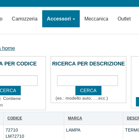
io
Carrozzeria
Accessori
Meccanica
Outlet
a home
A PER CODICE
RICERCA PER DESCRIZIONE
(es.: modello auto, ....ecc.)
Contiene
on
CODICE
MARCA
DESCR
72710
LAMPA
TERM
LM72710