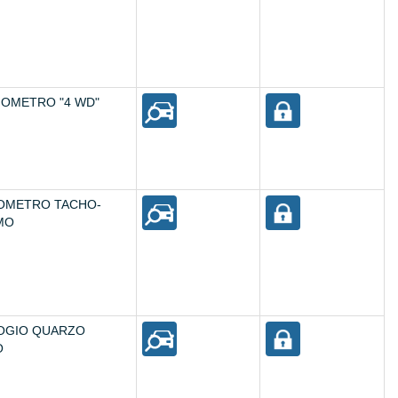
NOMETRO "4 WD"
OMETRO TACHO-
MO
OGIO QUARZO
O