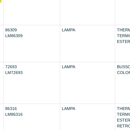
86309
LAMPA
THERM
LM86309
TERM
ESTE
72693
LAMPA
BUSSO
LM72693
COLOR
86316
LAMPA
THER
LM86316
TERM
ESTE
RETRO