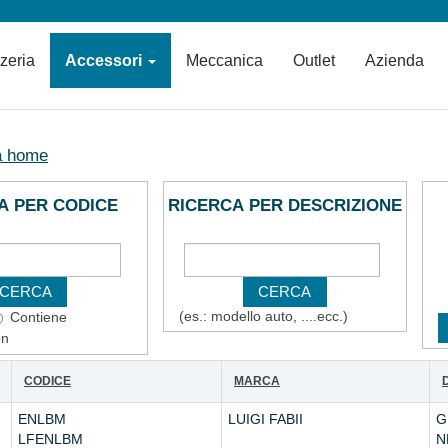
zzeria
Accessori
Meccanica
Outlet
Azienda
a home
A PER CODICE
RICERCA PER DESCRIZIONE
(es.: modello auto, ....ecc.)
Contiene
on
CODICE
MARCA
ENLBM
LUIGI FABII
G
LFENLBM
N