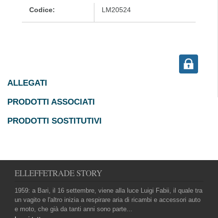
Codice:
LM20524
ALLEGATI
PRODOTTI ASSOCIATI
PRODOTTI SOSTITUTIVI
ELLEFFETRADE STORY
1959: a Bari, il 16 settembre, viene alla luce Luigi Fabii, il quale tra
un vagito e l'altro inizia a respirare aria di ricambi e accessori auto
e moto, che già da tanti anni sono parte...